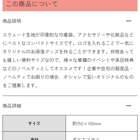
この商品について
101〜200円
商品説明
201〜300円
スウェード生地が印象的な巾着袋。アクセサリーや化粧品など
301〜400円
にベストなコンパクトサイズです。ロゴを入れることで一気に
オリジナルのお洒落グッズを作ることができます。何枚あって
401〜500円
も嬉しい便利サイズなので、様々な業種のイベントや来店特典
501円以上
などのノベルティとしてオススメです！企業や会社の販促品・
ノベルティでお困りの場合、オシャレで安いオリジナルのもの
クリア
検索
をご提案します。
希望価格帯から探す
商品詳細
〜
円
円
約150×105mm
サイズ
クリア
検索
ポリエステル
素材