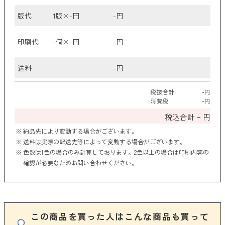
版代
1版×
-
円
-
円
印刷代
-
個×
-
円
-
円
送料
-
円
税抜合計
-
円
消費税
-
円
-
税込合計
円
納品先により変動する場合がございます。
送料は実際の配送先等によって変動する場合がございます。
色数は1色の場合のみ計算しております。2色以上の場合は印刷内容の
確認が必要なためお問い合わせください。
この商品を買った人はこんな商品も買って