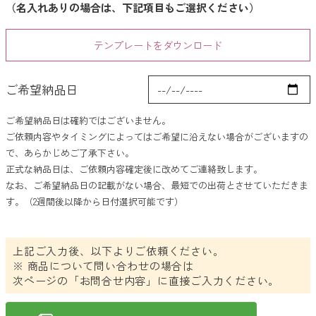
（名入れありの場合は、下記項目もご選択ください）
抽選会・イベント用キット
カラーから探す
テンプレートをダウンロード
ホワイト
ご希望納品日
グレー
ご希望納品日は確約ではございません。
ブラック
ご依頼内容やタイミングによってはご希望に沿えない場合がございますの
で、あらかじめご了承下さい。
レッド
正式な納品日は、ご依頼内容確定後に改めてご連絡致します。
なお、ご希望納品日の記載がない場合、最短での出荷とさせていただきま
ピンク
す。（
2週間後
以降から日付選択可能です）
パープル
上記ご入力後、以下よりご依頼ください。
ブルー
※ 商品について問い合わせの場合は
次ページの「お問合せ内容」に直接ご入力ください。
グリーン