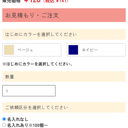
販売価格
（税込 ¥141）
時計・カレンダー
お見積もり・ご注文
あったかグッズ
涼感グッズ・うちわ
はじめにカラーを選択してください
ファッショングッズ
防災・防犯グッズ
ベージュ
ネイビー
アウトドア・旅行・レジャー
※はじめにカラーを選択してください。
キーホルダ
数量
キッチン
バスグッズ
お掃除グッズ
ご依頼区分を選択してください
グルメ・食品
名入れなし
名入れあり※100個〜
雑貨