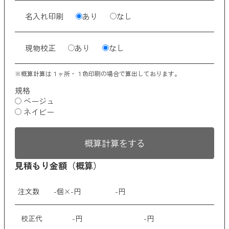
京都くろちく
名入れ印刷
あり
なし
ANKER
現物校正
あり
なし
クリア
検索
※概算計算は１ヶ所・１色印刷の場合で算出しております。
規格
ベージュ
ネイビー
概算計算をする
見積もり金額（概算）
注文数
-
個×
-
円
-
円
校正代
-
円
-
円