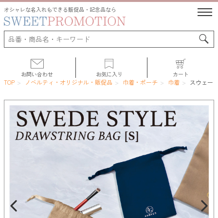
オシャレな名入れもできる販促品・記念品なら
お問い合わせ
お気に入り
カート
TOP
ノベルティ・オリジナル・販促品
巾着・ポーチ
巾着
スウェード
サポート
人気ランキング
初めての方へ
よくある質問