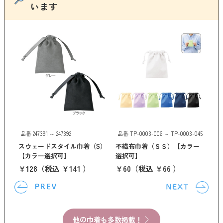
います
品番 
Ｓ
ス
（
￥1
品番 247391 ～ 247392
品番 TP-0003-006 ～ TP-0003-045
スウェードスタイル巾着（S）
不織布巾着（ＳＳ）【カラー
【カラー選択可】
選択可】
￥128
（税込 ￥141 ）
￥60
（税込 ￥66 ）
他の巾着も多数掲載！