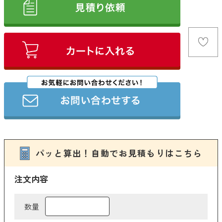
イエロー
オレンジ
ブラウン
ゴールド
シルバー
クリア
その他
パッと算出！自動でお見積もりはこちら
クリア
検索
ブランドから探す
注文内容
THERMOS
数量
象印