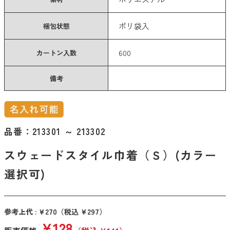
カテゴリーから探す
ポリ袋入
梱包状態
エコバッグ・トートバッグ
600
カートン入数
タンブラー・ボトル
衛生用品
備考
美容・コスメ・メディカル
巾着・ポーチ
品番：
213301 ～ 213302
タオル・ハンカチ
スウェードスタイル巾着（Ｓ）(カラー
傘・雨具
選択可)
PC・スマホグッズ
筆記用具
参考上代 : ¥270
（税込 ¥297）
文具・ステーショナリー
¥128