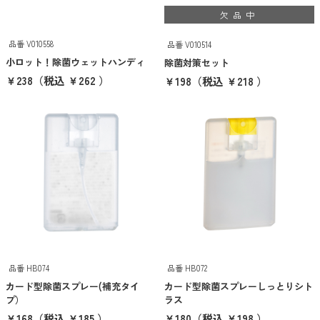
欠品中
101〜200円
品番 V010558
品番 V010514
201〜300円
小ロット！除菌ウェットハンディ
除菌対策セット
￥238
（税込 ￥262 ）
￥198
（税込 ￥218 ）
301〜400円
401〜500円
501円以上
クリア
検索
希望価格帯から探す
品番 HB074
品番 HB072
〜
円
円
カード型除菌スプレー(補充タイ
カード型除菌スプレーしっとりシト
プ）
ラス
クリア
検索
￥168
（税込 ￥185 ）
￥180
（税込 ￥198 ）