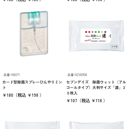
カテゴリーから探す
エコバッグ・トートバッグ
タンブラー・ボトル
衛生用品
美容・コスメ・メディカル
巾着・ポーチ
品番 HB071
品番 NZW2108
タオル・ハンカチ
カード型除菌スプレーひんやりミン
セブンデイズ 除菌ウェット（アル
傘・雨具
ト
コールタイプ）大判サイズ「濃」２
０枚入
￥180
（税込 ￥198 ）
PC・スマホグッズ
￥107
（税込 ￥118 ）
筆記用具
文具・ステーショナリー