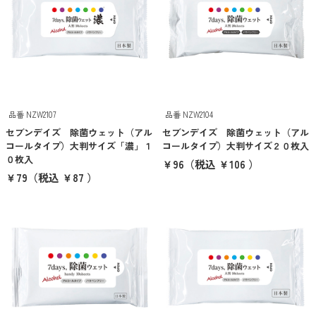
時計・カレンダー
あったかグッズ
涼感グッズ・うちわ
ファッショングッズ
品番 NZW2107
品番 NZW2104
防災・防犯グッズ
セブンデイズ 除菌ウェット（アル
セブンデイズ 除菌ウェット（アル
アウトドア・旅行・レジャー
コールタイプ）大判サイズ「濃」１
コールタイプ）大判サイズ２０枚入
０枚入
￥96
（税込 ￥106 ）
キーホルダ
￥79
（税込 ￥87 ）
キッチン
バスグッズ
お掃除グッズ
グルメ・食品
雑貨