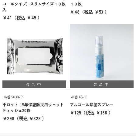
イエロー
コールタイプ）スリムサイズ１０枚
１０枚
入
￥48
（税込 ￥53 ）
オレンジ
￥41
（税込 ￥45 ）
ブラウン
ゴールド
シルバー
クリア
その他
欠品中
欠品中
クリア
検索
品番 V010657
品番 AS-10
ブランドから探す
小ロット！5年保証防災用ウェット
アルコール除菌スプレー
ティッシュ20枚
￥125
（税込 ￥138 ）
THERMOS
￥298
（税込 ￥328 ）
象印