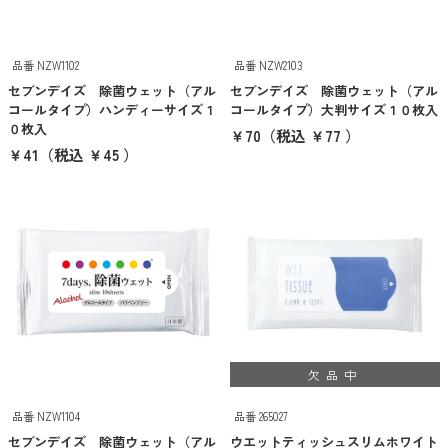
抽選会・イベント用キット
カラーから探す
品番 NZW1102
品番 NZW2103
セブンデイズ 除菌ウェット（アル
セブンデイズ 除菌ウェット（アル
ホワイト
コールタイプ）ハンディーサイズ１
コールタイプ）大判サイズ１０枚入
０枚入
￥70
（税込 ￥77 ）
グレー
￥41
（税込 ￥45 ）
ブラック
レッド
ピンク
パープル
ブルー
欠品中
グリーン
品番 NZW1104
品番 265027
セブンデイズ 除菌ウェット（アル
ウエットティッシュスリムホワイト