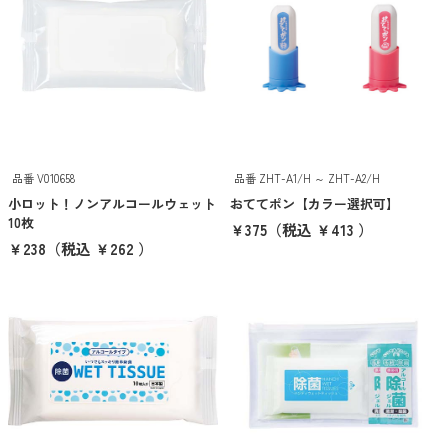
ご注文・包装について
スイプロマガジン
オリジナルグッズ制作について
品番 V010658
品番 ZHT-A1/H ～ ZHT-A2/H
入稿データについて
小ロット！ノンアルコールウェット
おててポン【カラー選択可】
10枚
￥375
（税込 ￥413 ）
営業日カレンダー
￥238
（税込 ￥262 ）
キーワード検索
価格帯から探す
100円以下