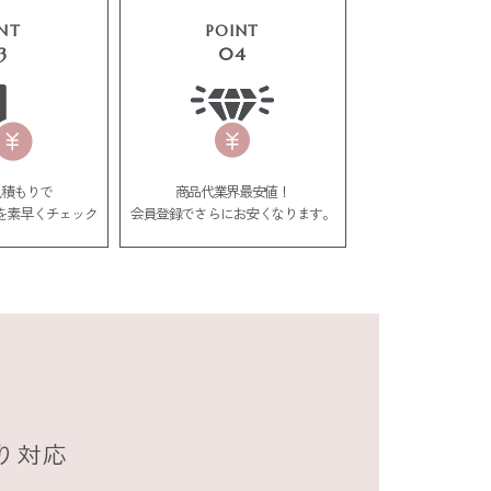
NT
POINT
3
04
見積もりで
商品代業界最安値！
を素早くチェック
会員登録でさらにお安くなります。
り対応