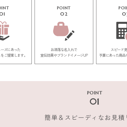
OINT
POINT
POI
01
02
0
ニーズにあった
お洒落な名入れで
スピード
ムをご提案します。
宣伝効果やブランドイメージUP
予算にあった商品
POINT
01
簡単＆スピーディな
お見積