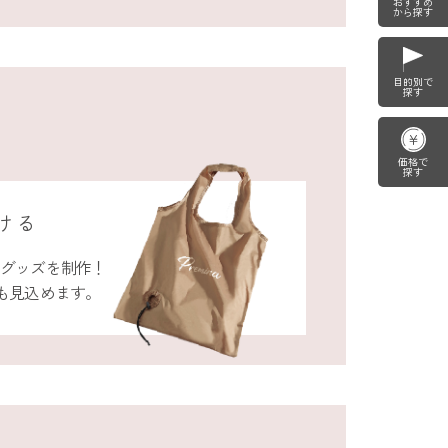
おすすめ
から探す
目的別で
探す
価格で
探す
ける
ィグッズを制作！
も見込めます。