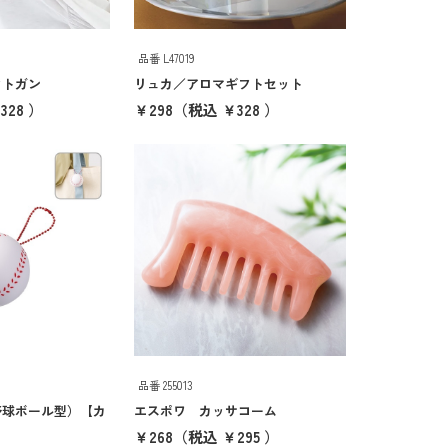
品番 L47019
クトガン
リュカ／アロマギフトセット
328 ）
￥298
（税込 ￥328 ）
品番 255013
野球ボール型）【カ
エスポワ カッサコーム
￥268
（税込 ￥295 ）