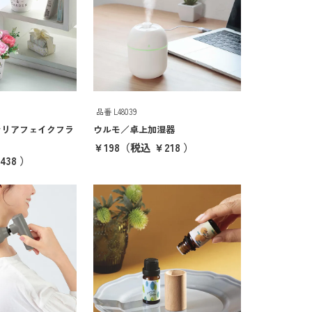
品番 L48039
テリアフェイクフラ
ウルモ／卓上加湿器
￥198
（税込 ￥218 ）
438 ）