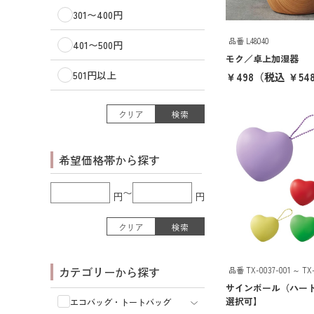
301〜400円
品番 L48040
401〜500円
モク／卓上加湿器
501円以上
￥498
（税込 ￥548
クリア
検索
希望価格帯から探す
〜
円
円
クリア
検索
カテゴリーから探す
品番 TX-0037-001 ～ TX-
サインボール（ハー
選択可】
エコバッグ・トートバッグ