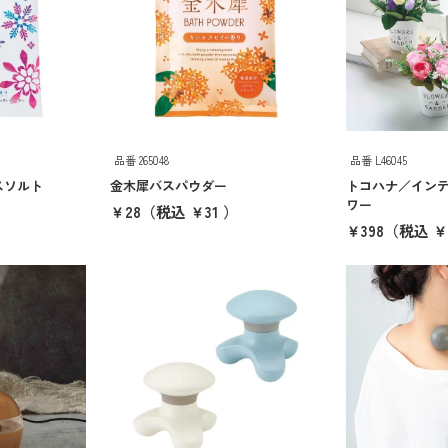
品番 265048
品番 L46045
スソルト
金木犀バスパウダー
トコハナ／イン
ワー
）
￥28
（税込 ￥31 ）
￥398
（税込 ￥