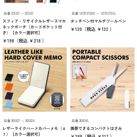
101〜200円
品番 225321 ～ 225322
品番 V010315BK ～ V010315SL
スフィア・リサイクルレザースマホ
タッチペン付マルチツールペン
201〜300円
ネックポーチ（カードポケット付
￥120
（税込 ￥132 ）
き）【カラー選択可】
301〜400円
￥198
（税込 ￥218 ）
401〜500円
501円以上
クリア
検索
希望価格帯から探す
〜
円
円
品番 265501 ～ 265504
品番 265045
レザーライクハードカバーメモ（Ａ
携帯できるコンパクトはさみ
クリア
検索
７）【カラー選択可】
￥288
（税込 ￥317 ）