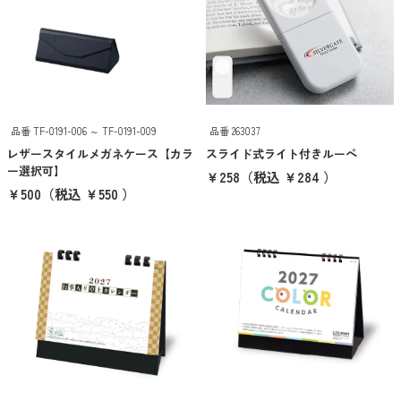
京都くろちく
ANKER
クリア
検索
品番 TF-0191-006 ～ TF-0191-009
品番 263037
レザースタイルメガネケース【カラ
スライド式ライト付きルーペ
ー選択可】
￥258
（税込 ￥284 ）
￥500
（税込 ￥550 ）