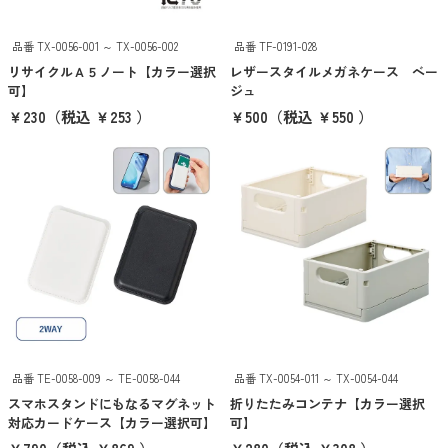
抽選会・イベント用キット
品番 TX-0056-001 ～ TX-0056-002
品番 TF-0191-028
カラーから探す
リサイクルＡ５ノート【カラー選択
レザースタイルメガネケース ベー
可】
ジュ
ホワイト
￥230
（税込 ￥253 ）
￥500
（税込 ￥550 ）
グレー
ブラック
レッド
ピンク
パープル
ブルー
品番 TE-0058-009 ～ TE-0058-044
品番 TX-0054-011 ～ TX-0054-044
スマホスタンドにもなるマグネット
折りたたみコンテナ【カラー選択
グリーン
対応カードケース【カラー選択可】
可】