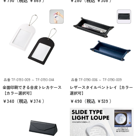
￥790
（税込 ￥869 ）
￥280
（税込 ￥308 ）
イエロー
オレンジ
ブラウン
ゴールド
シルバー
クリア
その他
品番 TF-0193-009 ～ TF-0193-044
品番 TF-0190-006 ～ TF-0190-009
全面印刷できる合皮トレカケース
レザースタイルペントレイ【カラー
【カラー選択可】
選択可】
クリア
検索
￥340
（税込 ￥374 ）
￥490
（税込 ￥539 ）
ブランドから探す
THERMOS
象印