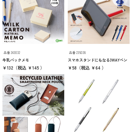
ご注文・包装について
スイプロマガジン
オリジナルグッズ制作について
品番 243032
品番 235038
入稿データについて
牛乳パックメモ
スマホスタンドにもなる3WAYペン
￥132
（税込 ￥145 ）
￥58
（税込 ￥64 ）
営業日カレンダー
キーワード検索
価格帯から探す
100円以下