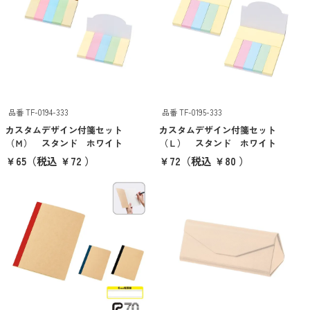
時計・カレンダー
あったかグッズ
涼感グッズ・うちわ
ファッショングッズ
品番 TF-0194-333
品番 TF-0195-333
防災・防犯グッズ
カスタムデザイン付箋セット
カスタムデザイン付箋セット
アウトドア・旅行・レジャー
（Ｍ） スタンド ホワイト
（Ｌ） スタンド ホワイト
￥65
（税込 ￥72 ）
￥72
（税込 ￥80 ）
キーホルダ
キッチン
バスグッズ
お掃除グッズ
グルメ・食品
雑貨