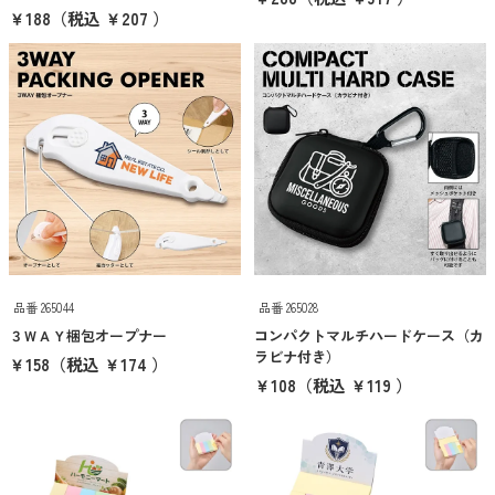
￥188
（税込 ￥207 ）
カテゴリーから探す
エコバッグ・トートバッグ
タンブラー・ボトル
衛生用品
美容・コスメ・メディカル
巾着・ポーチ
タオル・ハンカチ
品番 265044
品番 265028
傘・雨具
３ＷＡＹ梱包オープナー
コンパクトマルチハードケース（カ
ラビナ付き）
￥158
（税込 ￥174 ）
PC・スマホグッズ
￥108
（税込 ￥119 ）
筆記用具
文具・ステーショナリー