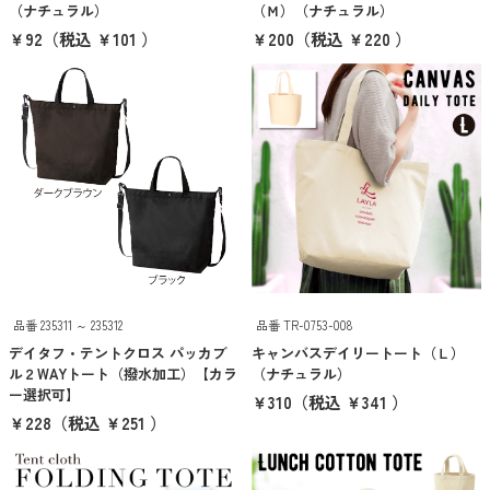
（ナチュラル）
（Ｍ）（ナチュラル）
カテゴリーから探す
￥92
（税込 ￥101 ）
￥200
（税込 ￥220 ）
エコバッグ・トートバッグ
タンブラー・ボトル
衛生用品
美容・コスメ・メディカル
巾着・ポーチ
タオル・ハンカチ
品番 235311 ～ 235312
品番 TR-0753-008
傘・雨具
デイタフ・テントクロス パッカブ
キャンバスデイリートート（Ｌ）
PC・スマホグッズ
ル２WAYトート（撥水加工）【カラ
（ナチュラル）
ー選択可】
￥310
（税込 ￥341 ）
筆記用具
￥228
（税込 ￥251 ）
文具・ステーショナリー