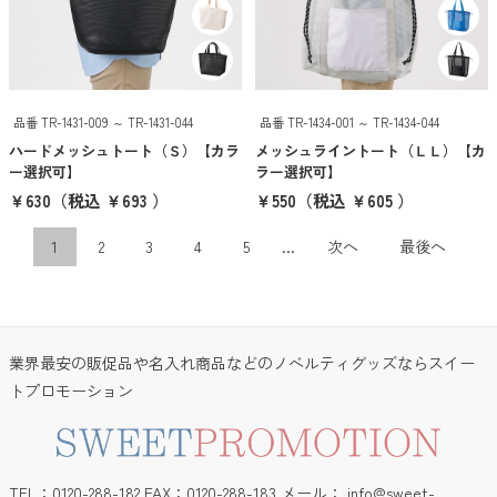
品番 TR-1431-009 ～ TR-1431-044
品番 TR-1434-001 ～ TR-1434-044
ハードメッシュトート（Ｓ）【カラ
メッシュライントート（ＬＬ）【カ
ー選択可】
ラー選択可】
￥630
（税込 ￥693 ）
￥550
（税込 ￥605 ）
1
2
3
4
5
...
次へ
最後へ
業界最安の販促品や名入れ商品などのノベルティグッズならスイー
トプロモーション
TEL：0120-288-182 FAX：0120-288-183 メール：
info@sweet-