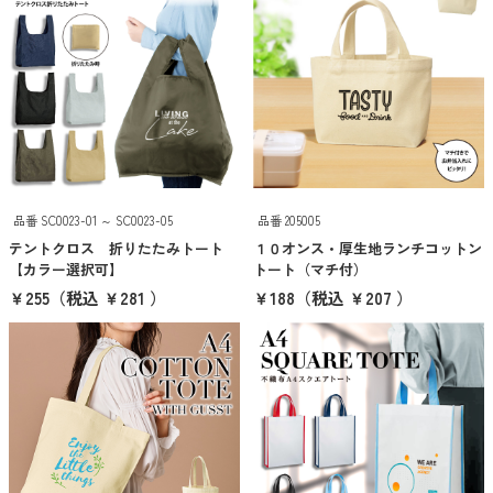
時計・カレンダー
あったかグッズ
涼感グッズ・うちわ
ファッショングッズ
防災・防犯グッズ
品番 SC0023-01 ～ SC0023-05
品番 205005
アウトドア・旅行・レジャー
テントクロス 折りたたみトート
１０オンス・厚生地ランチコットン
キーホルダ
【カラー選択可】
トート（マチ付）
￥255
（税込 ￥281 ）
￥188
（税込 ￥207 ）
キッチン
バスグッズ
お掃除グッズ
グルメ・食品
雑貨