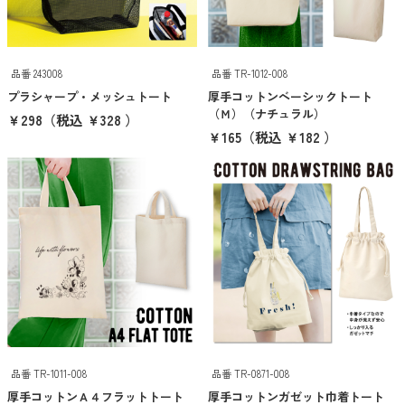
101〜200円
201〜300円
品番 243008
品番 TR-1012-008
プラシャープ・メッシュトート
厚手コットンベーシックトート
301〜400円
（Ｍ）（ナチュラル）
￥298
（税込 ￥328 ）
￥165
（税込 ￥182 ）
401〜500円
501円以上
クリア
検索
希望価格帯から探す
〜
円
円
品番 TR-1011-008
品番 TR-0871-008
クリア
検索
厚手コットンＡ４フラットトート
厚手コットンガゼット巾着トート