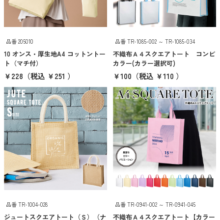
抽選会・イベント用キット
カラーから探す
品番 205010
品番 TR-1085-002 ～ TR-1085-034
ホワイト
10 オンス・厚生地A4 コットントー
不織布Ａ４スクエアトート コンビ
ト（マチ付）
カラー(カラー選択可)
グレー
￥228
（税込 ￥251 ）
￥100
（税込 ￥110 ）
ブラック
レッド
ピンク
パープル
ブルー
グリーン
品番 TR-1004-028
品番 TR-0941-002 ～ TR-0941-045
ジュートスクエアトート（Ｓ）（ナ
不織布Ａ４スクエアトート【カラー