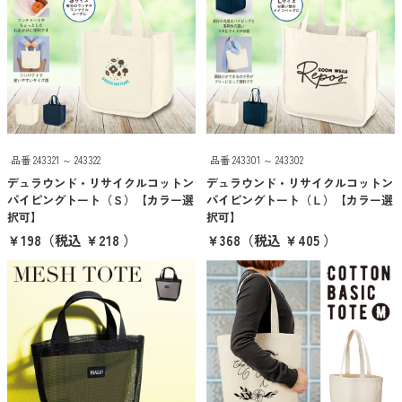
ご注文・包装について
スイプロマガジン
オリジナルグッズ制作について
品番 243321 ～ 243322
品番 243301 ～ 243302
入稿データについて
デュラウンド・リサイクルコットン
デュラウンド・リサイクルコットン
パイピングトート（Ｓ）【カラー選
パイピングトート（Ｌ）【カラー選
択可】
択可】
営業日カレンダー
￥198
（税込 ￥218 ）
￥368
（税込 ￥405 ）
キーワード検索
価格帯から探す
100円以下