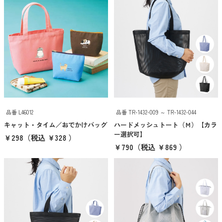
京都くろちく
ANKER
クリア
検索
品番 L46012
品番 TR-1432-009 ～ TR-1432-044
キャット・タイム／おでかけバッグ
ハードメッシュトート（Ｍ）【カラ
ー選択可】
￥298
（税込 ￥328 ）
￥790
（税込 ￥869 ）