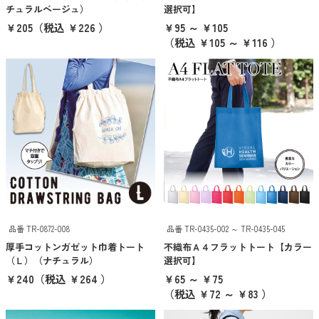
イエロー
チュラルベージュ）
選択可】
￥205
（税込 ￥226 ）
￥95 ～ ￥105
オレンジ
（税込 ￥105 ～ ￥116 ）
ブラウン
ゴールド
シルバー
クリア
その他
クリア
検索
品番 TR-0872-008
品番 TR-0435-002 ～ TR-0435-045
ブランドから探す
厚手コットンガゼット巾着トート
不織布Ａ４フラットトート【カラー
（Ｌ）（ナチュラル）
選択可】
THERMOS
￥240
（税込 ￥264 ）
￥65 ～ ￥75
（税込 ￥72 ～ ￥83 ）
象印