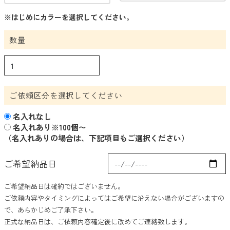
時計・カレンダー
※はじめにカラーを選択してください。
あったかグッズ
数量
涼感グッズ・うちわ
ファッショングッズ
防災・防犯グッズ
ご依頼区分を選択してください
アウトドア・旅行・レジャー
名入れなし
キーホルダ
名入れあり※100個〜
（名入れありの場合は、下記項目もご選択ください）
キッチン
ご希望納品日
バスグッズ
お掃除グッズ
ご希望納品日は確約ではございません。
ご依頼内容やタイミングによってはご希望に沿えない場合がございますの
グルメ・食品
で、あらかじめご了承下さい。
正式な納品日は、ご依頼内容確定後に改めてご連絡致します。
雑貨