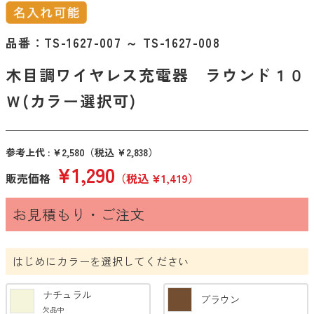
カテゴリーから探す
品番：
TS-1627-007 ～ TS-1627-008
エコバッグ・トートバッグ
木目調ワイヤレス充電器 ラウンド１０
タンブラー・ボトル
Ｗ(カラー選択可)
衛生用品
美容・コスメ・メディカル
参考上代 : ¥2,580
（税込 ¥2,838）
巾着・ポーチ
¥1,290
販売価格
（税込 ¥1,419）
タオル・ハンカチ
お見積もり・ご注文
傘・雨具
PC・スマホグッズ
はじめにカラーを選択してください
筆記用具
文具・ステーショナリー
ナチュラル
ブラウン
欠品中