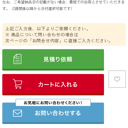
なお、ご希望納品日の記載がない場合、最短での出荷とさせていただきま
抽選会・イベント用キット
す。（
2週間後
以降から日付選択可能です）
カラーから探す
上記ご入力後、以下よりご依頼ください。
ホワイト
※ 商品について問い合わせの場合は
次ページの「お問合せ内容」に直接ご入力ください。
グレー
ブラック
レッド
ピンク
パープル
ブルー
グリーン