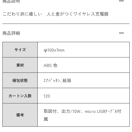
商品説明
101〜200円
こだわり派に嬉しい 人と差がつくワイヤレス充電器
201〜300円
商品詳細
301〜400円
φ100x7mm
401〜500円
サイズ
501円以上
ABS 他
素材
クリア
検索
ｴｱﾊﾟｯｷﾝ､紙箱
梱包状態
120
カートン入数
希望価格帯から探す
取説付、出力/10W、micro USBｹｰﾌﾞﾙ付
〜
円
円
備考
属
クリア
検索