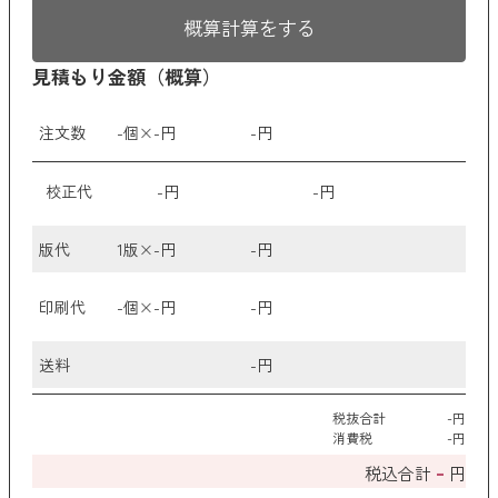
京都くろちく
概算計算をする
ANKER
見積もり金額（概算）
クリア
検索
注文数
-
個×
-
円
-
円
校正代
-
円
-
円
版代
1版×
-
円
-
円
印刷代
-
個×
-
円
-
円
送料
-
円
税抜合計
-
円
消費税
-
円
-
税込合計
円