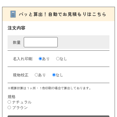
イエロー
オレンジ
パッと算出！自動でお見積もりはこちら
ブラウン
注文内容
ゴールド
数量
シルバー
クリア
名入れ印刷
あり
なし
その他
現物校正
あり
なし
クリア
検索
ブランドから探す
※概算計算は１ヶ所・１色印刷の場合で算出しております。
規格
THERMOS
ナチュラル
ブラウン
象印