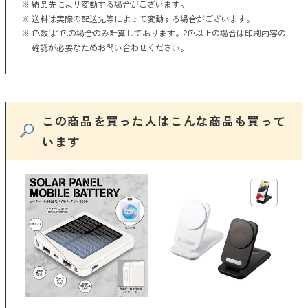
納品先により変動する場合がございます。
送料は実際の配送先等によって変動する場合がございます。
色数は1色の場合のみ計算しております。2色以上の場合は印刷内容の
確認が必要なためお問い合わせください。
この商品を買った人はこんな商品も買って
います
品番
バ
全
選
ー
【
 ）
￥1