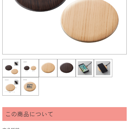
ご注文・包装について
スイプロマガジン
オリジナルグッズ制作について
入稿データについて
営業日カレンダー
キーワード検索
この商品について
価格帯から探す
100円以下