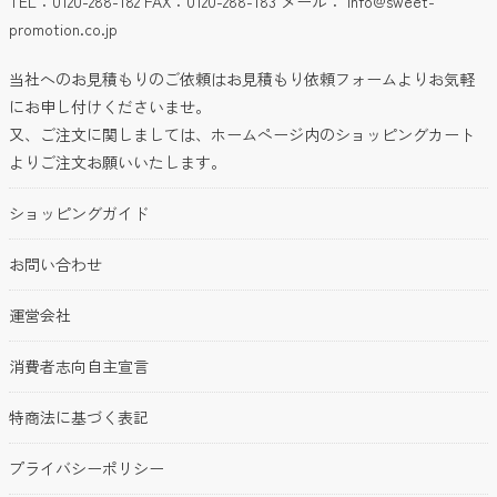
TEL：0120-288-182 FAX：0120-288-183 メール：
info@sweet-
promotion.co.jp
101〜200円
当社へのお見積もりのご依頼はお見積もり依頼フォームよりお気軽
201〜300円
にお申し付けくださいませ。
又、ご注文に関しましては、ホームページ内のショッピングカート
301〜400円
よりご注文お願いいたします。
401〜500円
ショッピングガイド
501円以上
お問い合わせ
クリア
検索
運営会社
希望価格帯から探す
消費者志向自主宣言
特商法に基づく表記
〜
円
円
プライバシーポリシー
クリア
検索