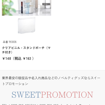
ご注文・包装について
スイプロマガジン
オリジナルグッズ制作について
品番 193008
入稿データについて
クリアビニル・スタンドポーチ（マ
チ付き）
営業日カレンダー
￥148
（税込 ￥163 ）
キーワード検索
業界最安の販促品や名入れ商品などのノベルティグッズならスイー
トプロモーション
価格帯から探す
100円以下