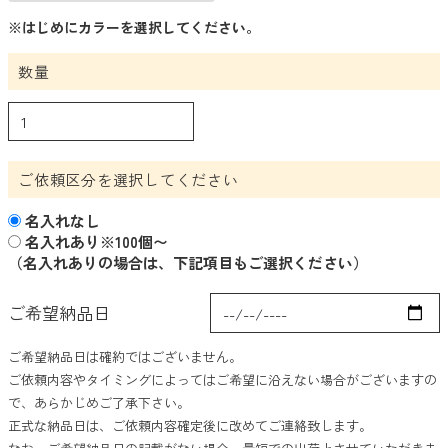
※はじめにカラーを選択してください。
抽選会・イベント用キット
カラーから探す
数量
ホワイト
グレー
ご依頼区分を選択してください
ブラック
名入れなし
レッド
名入れあり※100個〜
（名入れありの場合は、下記項目もご選択ください）
ピンク
ご希望納品日
パープル
ご希望納品日は確約ではございません。
ブルー
ご依頼内容やタイミングによってはご希望に沿えない場合がございますの
で、あらかじめご了承下さい。
グリーン
正式な納品日は、ご依頼内容確定後に改めてご連絡致します。