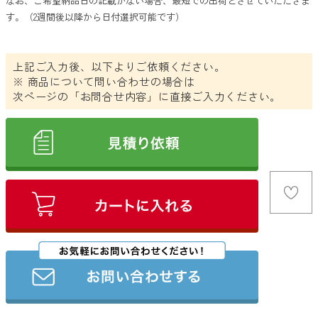
なお、ご希望納品日の記載がない場合、最短での出荷とさせていただきま
イエロー
す。（
2週間後
以降から日付選択可能です）
オレンジ
ブラウン
上記ご入力後、以下よりご依頼ください。
※ 商品について問い合わせの場合は
ゴールド
次ページの「お問合せ内容」に直接ご入力ください。
シルバー
クリア
その他
クリア
検索
ブランドから探す
THERMOS
象印