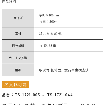
商品詳細
カテゴリーから探す
φ85×105mm
エコバッグ・トートバッグ
サイズ
容量：360ml
タンブラー・ボトル
ｽﾃﾝﾚｽ(18-8) 他
素材
衛生用品
美容・コスメ・メディカル
PP袋､紙箱
梱包状態
巾着・ポーチ
50
カートン入数
タオル・ハンカチ
取説付(紙箱面)､食品衛生検査済
備考
傘・雨具
PC・スマホグッズ
筆記用具
品番：
TS-1721-005 ～ TS-1721-044
文具・ステーショナリー