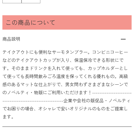
101〜200円
この商品について
201〜300円
301〜400円
商品説明
401〜500円
テイクアウトにも便利なサーモタンブラー。コンビニコーヒー
などのテイクアウトカップが入り、保温保冷できる形状にで
501円以上
す。そのままドリンクを入れて使っても、カップホルダーとし
て使っても長時間飲みごろ温度を保ってくれる優れもの。高級
クリア
検索
感のあるマットな仕上がりで、男女問わずさまざまなシーンで
のノベルティ・物販にご利用いただけます！----------------------
希望価格帯から探す
----------------------------------企業や会社の販促品・ノベルティ
でお困りの場合、オシャレで安いオリジナルのものをご提案し
〜
円
円
ます。
クリア
検索