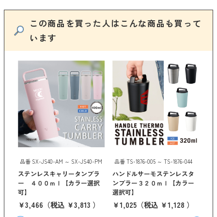
京都くろちく
この商品を買った人はこんな商品も買って
ANKER
います
クリア
検索
44
３
 ）
品番 SX-JS40-AM ～ SX-JS40-PM
品番 TS-1876-005 ～ TS-1876-044
品番
ステンレスキャリータンブラ
ハンドルサーモステンレスタ
Ｚ
ー ４００ｍｌ【カラー選択
ンブラー３２０ｍｌ【カラー
ラ
可】
選択可】
選
￥3,466
（税込 ￥3,813 ）
￥1,025
（税込 ￥1,128 ）
￥1