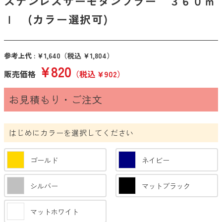
ステンレスサーモタンブラー ３６０ｍ
時計・カレンダー
ｌ (カラー選択可)
あったかグッズ
涼感グッズ・うちわ
参考上代 : ¥1,640
（税込 ¥1,804）
ファッショングッズ
¥820
販売価格
（税込 ¥902）
防災・防犯グッズ
お見積もり・ご注文
アウトドア・旅行・レジャー
キーホルダ
はじめにカラーを選択してください
キッチン
バスグッズ
ゴールド
ネイビー
お掃除グッズ
シルバー
マットブラック
グルメ・食品
マットホワイト
雑貨