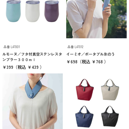
時計・カレンダー
あったかグッズ
涼感グッズ・うちわ
ファッショングッズ
品番 L47001
品番 L47012
防災・防犯グッズ
ルモーヌ／フタ付真空ステンレスタ
イーミオ／ポータブル氷のう
アウトドア・旅行・レジャー
ンブラー３００ｍｌ
￥698
（税込 ￥768 ）
￥399
（税込 ￥439 ）
キーホルダ
キッチン
バスグッズ
お掃除グッズ
グルメ・食品
雑貨