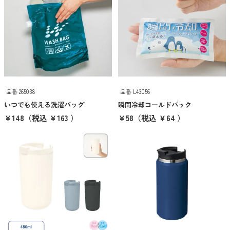
ご注文・包装について
スイプロマガジン
オリジナルグッズ制作について
品番 265038
品番 L43056
入稿データについて
いつでも使える洗濯バッグ
瞬間冷却コールドパック
￥148
（税込 ￥163 ）
￥58
（税込 ￥64 ）
営業日カレンダー
キーワード検索
価格帯から探す
100円以下