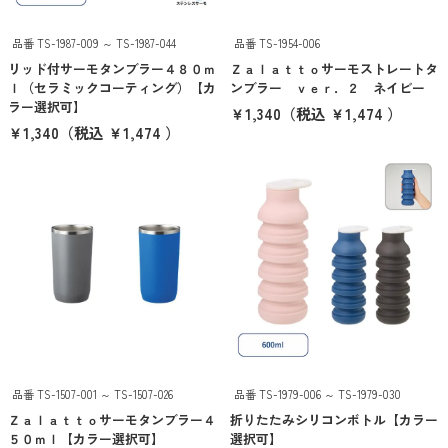
101〜200円
品番 TS-1987-009 ～ TS-1987-044
品番 TS-1954-006
リッド付サーモタンブラー４８０ｍ
Ｚａｌａｔｔｏサーモストレートタ
201〜300円
ｌ（セラミックコーティング）【カ
ンブラー ｖｅｒ．２ ネイビー
ラー選択可】
￥1,340
（税込 ￥1,474 ）
301〜400円
￥1,340
（税込 ￥1,474 ）
401〜500円
501円以上
クリア
検索
希望価格帯から探す
〜
円
円
品番 TS-1507-001 ～ TS-1507-026
品番 TS-1979-006 ～ TS-1979-030
Ｚａｌａｔｔｏサーモタンブラー４
折りたたみシリコンボトル【カラー
クリア
検索
５０ｍｌ【カラー選択可】
選択可】