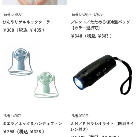
抽選会・イベント用キット
品番 L47009
品番 L46061 ～ L46064
カラーから探す
ひんやりゲルネッククーラー
プレント／たためる保冷温バッグ
【カラー選択可】
￥368
（税込 ￥405 ）
ホワイト
￥348
（税込 ￥383 ）
グレー
ブラック
レッド
ピンク
パープル
ブルー
品番 L46027
品番 263026
ポエラ／ネック＆ハンディファン
ＡＭ／ＦＭラジオライト（防犯サイ
グリーン
レン付き）
￥298
（税込 ￥328 ）