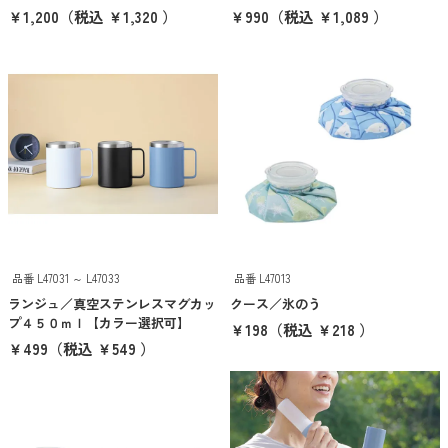
￥1,200
（税込 ￥1,320 ）
￥990
（税込 ￥1,089 ）
カテゴリーから探す
エコバッグ・トートバッグ
タンブラー・ボトル
衛生用品
美容・コスメ・メディカル
巾着・ポーチ
タオル・ハンカチ
品番 L47031 ～ L47033
品番 L47013
傘・雨具
ランジュ／真空ステンレスマグカッ
クース／氷のう
プ４５０ｍｌ【カラー選択可】
￥198
（税込 ￥218 ）
PC・スマホグッズ
￥499
（税込 ￥549 ）
筆記用具
文具・ステーショナリー