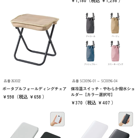
￥1,180
（税込 ￥1,298 ）
イエロー
オレンジ
ブラウン
ゴールド
シルバー
クリア
その他
品番 263022
品番 SC0096-01 ～ SC0096-04
ポータブルフォールディングチェア
保冷温スイッチ・やわらか撥水ショ
ルダー【カラー選択可】
￥598
（税込 ￥658 ）
クリア
検索
￥370
（税込 ￥407 ）
ブランドから探す
THERMOS
象印