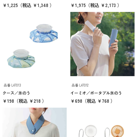
￥1,225
（税込 ￥1,348 ）
￥1,975
（税込 ￥2,173 ）
カテゴリーから探す
エコバッグ・トートバッグ
タンブラー・ボトル
衛生用品
美容・コスメ・メディカル
巾着・ポーチ
タオル・ハンカチ
品番 L47013
品番 L47012
傘・雨具
クース／氷のう
イーミオ／ポータブル氷のう
￥198
（税込 ￥218 ）
￥698
（税込 ￥768 ）
PC・スマホグッズ
筆記用具
文具・ステーショナリー