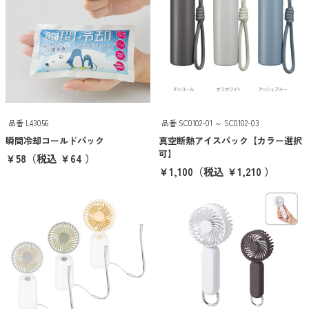
ご注文・包装について
スイプロマガジン
オリジナルグッズ制作について
品番 L43056
品番 SC0102-01 ～ SC0102-03
入稿データについて
瞬間冷却コールドパック
真空断熱アイスパック【カラー選択
可】
￥58
（税込 ￥64 ）
営業日カレンダー
￥1,100
（税込 ￥1,210 ）
キーワード検索
価格帯から探す
100円以下