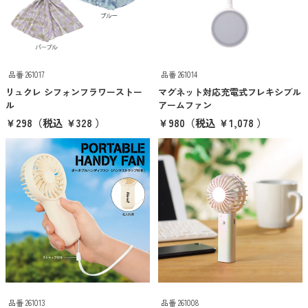
京都くろちく
ANKER
品番 261017
品番 261014
クリア
検索
リュクレ シフォンフラワーストー
マグネット対応充電式フレキシブル
ル
アームファン
￥298
（税込 ￥328 ）
￥980
（税込 ￥1,078 ）
品番 261013
品番 261008