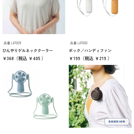
時計・カレンダー
あったかグッズ
涼感グッズ・うちわ
ファッショングッズ
品番 L47009
品番 L47000
防災・防犯グッズ
ひんやりゲルネッククーラー
ポック／ハンディファン
￥368
（税込 ￥405 ）
￥199
（税込 ￥219 ）
アウトドア・旅行・レジャー
キーホルダ
キッチン
バスグッズ
お掃除グッズ
グルメ・食品
雑貨