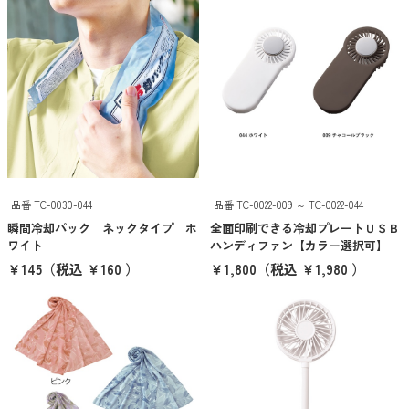
イエロー
オレンジ
ブラウン
ゴールド
シルバー
クリア
品番 TC-0030-044
品番 TC-0022-009 ～ TC-0022-044
瞬間冷却パック ネックタイプ ホ
全面印刷できる冷却プレートＵＳＢ
その他
ワイト
ハンディファン【カラー選択可】
￥145
（税込 ￥160 ）
￥1,800
（税込 ￥1,980 ）
クリア
検索
ブランドから探す
THERMOS
象印