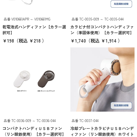
101〜200円
品番 V010661APR ～ V010661MG
品番 TC-0035-009 ～ TC-0035-044
201〜300円
乾電池式ハンディファン【カラー選
カラビナ付コンパクトハンディファ
択可】
ン（準固体使用）【カラー選択可】
301〜400円
￥198
（税込 ￥218 ）
￥1,740
（税込 ￥1,914 ）
401〜500円
501円以上
クリア
検索
希望価格帯から探す
〜
円
円
品番 TC-0036-009 ～ TC-0036-044
品番 TC-0037-044
コンパクトハンディＵＳＢファン
冷却プレートカラビナＵＳＢハンデ
クリア
検索
（リン酸鉄使用）【カラー選択可】
ィファン（リン酸鉄使用）ホワイト