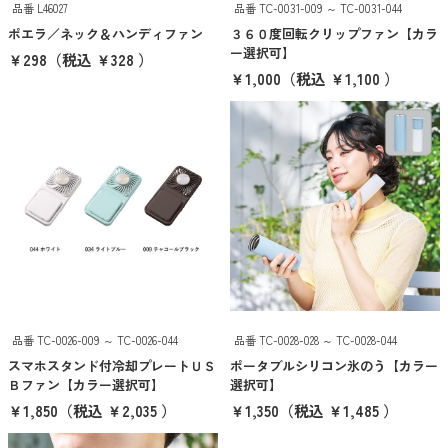
品番 L46027
品番 TC-0031-009 ～ TC-0031-044
抽選会・イベント用キット
ポエラ／ネック＆ハンディファン
３６０度回転クリップファン【カラ
ー選択可】
カラーから探す
￥298
（税込 ￥328 ）
￥1,000
（税込 ￥1,100 ）
ホワイト
グレー
ブラック
レッド
ピンク
パープル
品番 TC-0026-009 ～ TC-0026-044
品番 TC-0028-028 ～ TC-0028-044
ブルー
スマホスタンド付冷却プレートＵＳ
ポータブルシリコン氷のう【カラー
Ｂファン【カラー選択可】
選択可】
グリーン
￥1,850
（税込 ￥2,035 ）
￥1,350
（税込 ￥1,485 ）