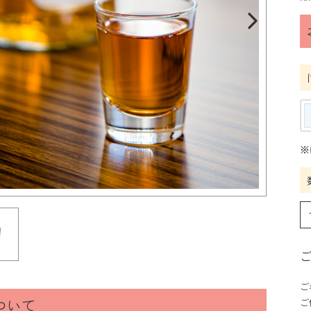
※
ご
ついて
ご