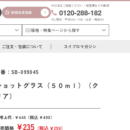
大口注文ご相談ください・相見積もり大歓迎
0120-288-182
TEL受付：平日9:30～17:00（土日・祝休み）
価格・特集ページから探す
ご注文・包装について
スイプロマガジン
品番：
SB-099045
ショットグラス（５０ｍｌ）（ク
リア）
考上代 : ¥445
（税込 ¥490）
¥235
売価格
（税込 ¥259）