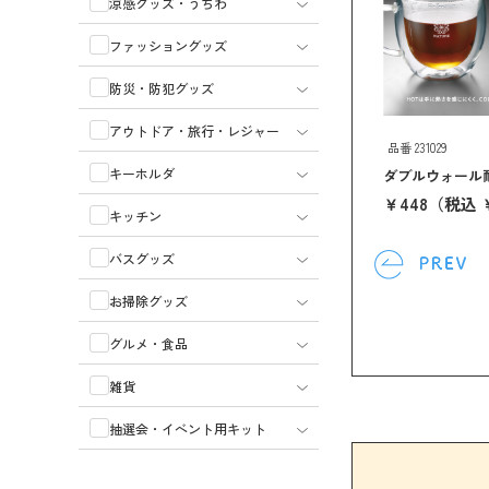
涼感グッズ・うちわ
ファッショングッズ
防災・防犯グッズ
アウトドア・旅行・レジャー
品番 SB-288241
品番 231029
キーホルダ
ス（５０ｍｌ）（ク
缶型グラス(490ml)(クリア)
ダブルウォール
￥375
（税込 ￥413 ）
￥448
（税込 ￥
キッチン
￥259 ）
バスグッズ
お掃除グッズ
グルメ・食品
雑貨
抽選会・イベント用キット