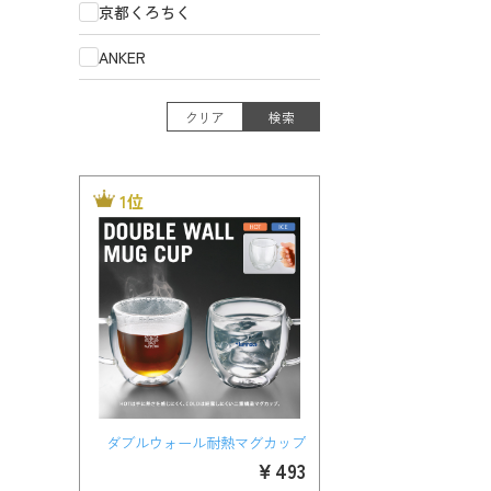
京都くろちく
ANKER
クリア
検索
1位
ダブルウォール耐熱マグカップ
￥493