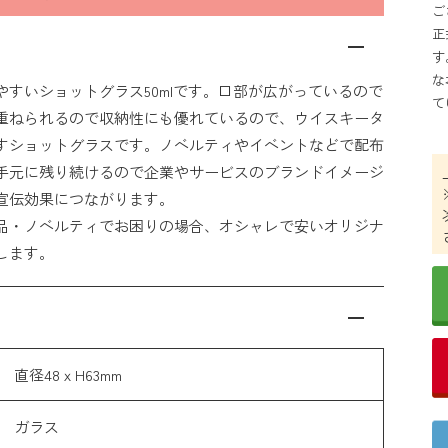
ご
正
す
な
やすいショットグラス50mlです。口部が広がっているので
て
重ねられるので収納性にも優れているので、ウイスキータ
すショットグラスです。ノベルティやイベントなどで配布
手元に残り続けるので企業やサービスのブランドイメージ
宣伝効果につながります。
品・ノベルティでお困りの場合、オシャレで安いオリジナ
します。
直径48ｘH63mm
ガラス