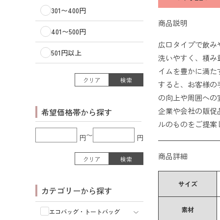
301〜400円
商品説明
401〜500円
広口タイプで飲み
501円以上
洗いやすく、積み
イムを豊かに満た
クリア
検索
すると、お客様の
の向上や周囲への
企業や会社の販促
希望価格帯から探す
ルのものをご提案
〜
円
円
商品詳細
クリア
検索
サイズ
カテゴリーから探す
素材
エコバッグ・トートバッグ