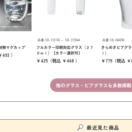
品番 SB-313745 ～ SB-313844
品番 SB-064258
耐熱マグカップ
フルカラー印刷対応グラス（２７
きらめきビアグラ
０ｍｌ）【カラー選択可】
ｌ）
493 ）
￥425
（税込 ￥468 ）
￥775
（税込 ￥8
他のグラス・ビアグラスも多数掲載
最近見た商品