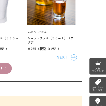
品番 SB-099045
品番 SB-288241
ス（３６５ｍ
ショットグラス（５０ｍｌ）（ク
缶型グラス(490ml)
リア）
￥375
（税込 ￥41
53 ）
￥235
（税込 ￥259 ）
！
人気
ランキング
カテゴリー
から探す